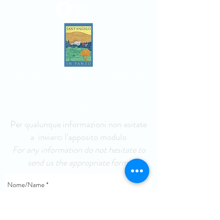
SANT'ANGELO IN PANZO
Via San Rufino Campagna 18 –
Assisi (Perugia) - Italy
Per qualunque informazioni non esitate
a inviarci l'apposito modulo
For any information do not hesitate to
send us the appropriate form.